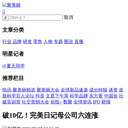
取消
文章分类
行业
品牌
研发
零售
人物
专题
图说
直播
明星记者
@夏天同学
推荐栏目
快讯
聚美丽精选
聚美丽大会
全球新品速递
成分特辑
谈资
皮
肤科学百人论坛
抖音
文君下午茶
科学品牌
东方香
中国妆
社
媒实训营
社交营销大会
创投+
数聚
全球资讯
IPO
财报
破10亿！完美日记母公司六连涨