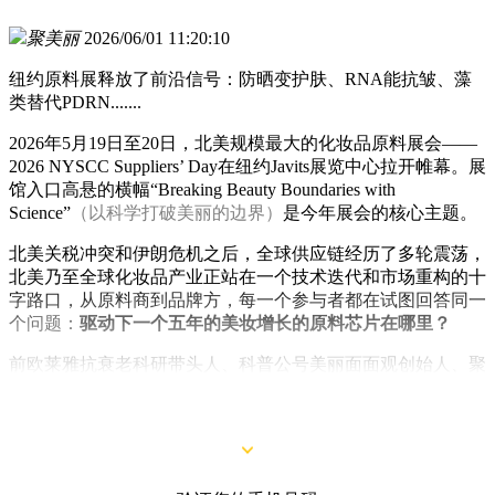
聚美丽
2026/06/01 11:20:10
纽约原料展释放了前沿信号：防晒变护肤、RNA能抗皱、藻
类替代PDRN.......
2026年5月19日至20日，北美规模最大的化妆品原料展会——
2026 NYSCC Suppliers’ Day在纽约Javits展览中心拉开帷幕。展
馆入口高悬的横幅“Breaking Beauty Boundaries with
Science”
（以科学打破美丽的边界）
是今年展会的核心主题。
北美关税冲突和伊朗危机之后，全球供应链经历了多轮震荡，
北美乃至全球化妆品产业正站在一个技术迭代和市场重构的十
字路口，从原料商到品牌方，每一个参与者都在试图回答同一
个问题：
驱动下一个五年的美妆增长的原料芯片在哪里？
前欧莱雅抗衰老科研带头人、科普公号美丽面面观创始人、聚
美丽特邀作者担担面深入展会现场，为出海热潮下的中国化妆
品业，带来以下第一手的前线洞察报道：