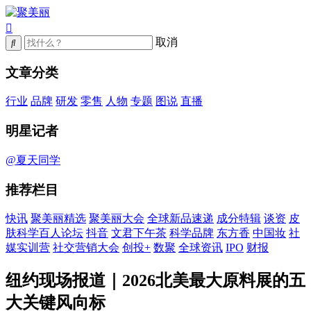
取消
文章分类
行业
品牌
研发
零售
人物
专题
图说
直播
明星记者
@夏天同学
推荐栏目
快讯
聚美丽精选
聚美丽大会
全球新品速递
成分特辑
谈资
皮
肤科学百人论坛
抖音
文君下午茶
科学品牌
东方香
中国妆
社
媒实训营
社交营销大会
创投+
数聚
全球资讯
IPO
财报
纽约现场报道｜2026北美最大原料展的五
大关键风向标