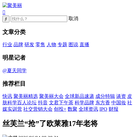
取消
文章分类
行业
品牌
研发
零售
人物
专题
图说
直播
明星记者
@夏天同学
推荐栏目
快讯
聚美丽精选
聚美丽大会
全球新品速递
成分特辑
谈资
皮
肤科学百人论坛
抖音
文君下午茶
科学品牌
东方香
中国妆
社
媒实训营
社交营销大会
创投+
数聚
全球资讯
IPO
财报
丝芙兰“抢”了欧莱雅17年老将