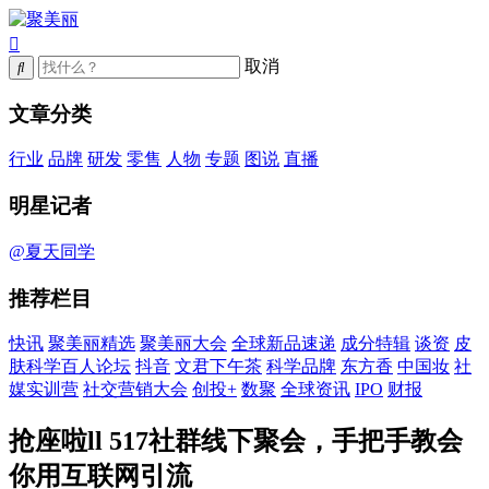
取消
文章分类
行业
品牌
研发
零售
人物
专题
图说
直播
明星记者
@夏天同学
推荐栏目
快讯
聚美丽精选
聚美丽大会
全球新品速递
成分特辑
谈资
皮
肤科学百人论坛
抖音
文君下午茶
科学品牌
东方香
中国妆
社
媒实训营
社交营销大会
创投+
数聚
全球资讯
IPO
财报
抢座啦ll 517社群线下聚会，手把手教会
你用互联网引流