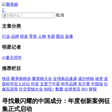
取消
文章分类
行业
品牌
研发
零售
人物
专题
图说
直播
明星记者
@夏天同学
推荐栏目
快讯
聚美丽精选
聚美丽大会
全球新品速递
成分特辑
谈资
皮
肤科学百人论坛
抖音
文君下午茶
科学品牌
东方香
中国妆
社
媒实训营
社交营销大会
创投+
数聚
全球资讯
IPO
财报
寻找最闪耀的中国成分：年度创新案例征
集正式启动