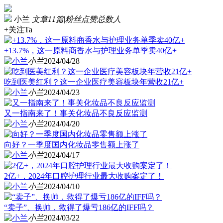
小兰
文章11篇
|
粉丝点赞总数人
+关注Ta
+13.7%，这一原料商香水与护理业务单季卖40亿+
小兰
2024/04/28
吃到医美红利？这一企业医疗美容板块年营收21亿+
小兰
2024/04/23
又一指南来了！事关化妆品不良反应监测
小兰
2024/04/20
向好？一季度国内化妆品零售额上涨了
小兰
2024/04/17
2亿+，2024年口腔护理行业最大收购案定了！
小兰
2024/04/10
“卖子”、换帅，救得了爆亏186亿的IFF吗？
小兰
2024/03/22