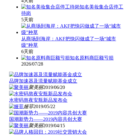
4天前
知名美妆集合店停工
待岗
5天前
从商场到海岸：AKF把快闪做成了一场“城市
级”种草
6天前
知名原料商巨额亏损
2026/07/28
品牌加速器及流量赋能基金成立
聚美丽
2019/06/20
水密码熬夜安瓶新品发布会
娅菲
2019/05/22
国潮新势力——2019内容共创大赛
聚美丽
2019/04/15