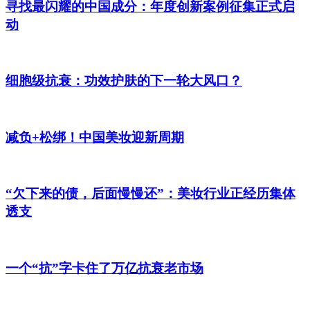
创投+
寻找最闪耀的中国成分：年度创新案例征集正式启
数聚
动
全资
IPO
财报
细胞级抗衰：功效护肤的下一轮大风口？
减负+松绑！中国美妆迎新周期
“欠下来的债，后面慢慢还”：美妆行业正经历集体
透支
一个“抗”字卡住了万亿抗衰老市场