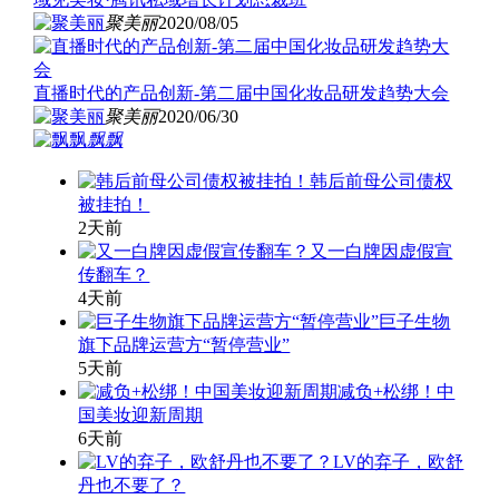
聚美丽
2020/08/05
直播时代的产品创新-第二届中国化妆品研发趋势大会
聚美丽
2020/06/30
飘飘
韩后前母公司债权
被挂拍！
2天前
又一白牌因虚假宣
传翻车？
4天前
巨子生物
旗下品牌运营方“暂停营业”
5天前
减负+松绑！中
国美妆迎新周期
6天前
LV的弃子，欧舒
丹也不要了？