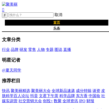
取消
首页
头条
精选
文章分类
年度大会
新品
行业
品牌
研发
零售
人物
专题
图说
直播
成分
谈资@夏天
明星记者
皮肤科学
抖音
@夏天同学
文君下午茶
推荐栏目
科学品牌
东方香
快讯
聚美丽精选
聚美丽大会
全球新品速递
成分特辑
谈资
皮
中国妆
肤科学百人论坛
抖音
文君下午茶
科学品牌
东方香
中国妆
社
实训营
媒实训营
社交营销大会
创投+
数聚
全球资讯
IPO
财报
社媒大会