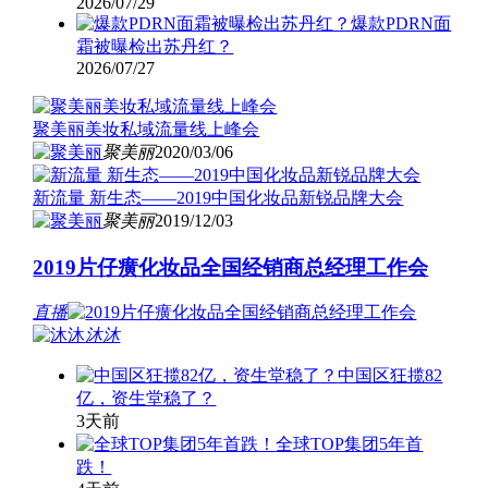
2026/07/29
爆款PDRN面
霜被曝检出苏丹红？
2026/07/27
聚美丽美妆私域流量线上峰会
聚美丽
2020/03/06
新流量 新生态——2019中国化妆品新锐品牌大会
聚美丽
2019/12/03
2019片仔癀化妆品全国经销商总经理工作会
直播
沐沐
中国区狂揽82
亿，资生堂稳了？
3天前
全球TOP集团5年首
跌！