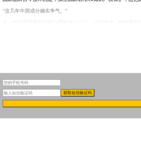
“这几年中国成分确实争气。”
从一批批国货靠锚定核心原料坐上10亿、20亿牌桌，到央视报
但越是这样，有些差距就越不能假装看不见。
获取短信验证码