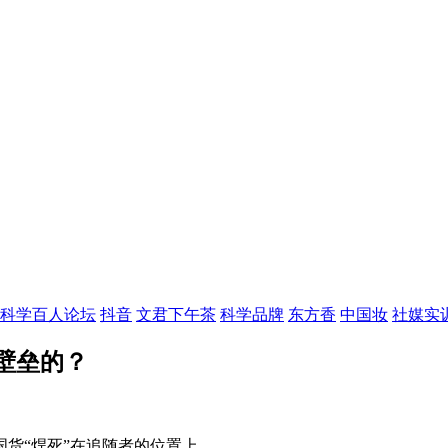
科学百人论坛
抖音
文君下午茶
科学品牌
东方香
中国妆
社媒实
壁垒的？
货“焊死”在追随者的位置上。