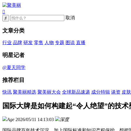
取消
文章分类
行业
品牌
研发
零售
人物
专题
图说
直播
明星记者
@夏天同学
推荐栏目
快讯
聚美丽精选
聚美丽大会
全球新品速递
成分特辑
谈资
皮肤
国际大牌是如何构建起“令人绝望”的技术
Age
2026/05/11 14:13:03
深度
国际品牌百年技术沉淀，加上国际标准和知识产权保护，想把国