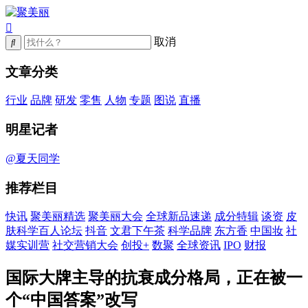
取消
文章分类
行业
品牌
研发
零售
人物
专题
图说
直播
明星记者
@夏天同学
推荐栏目
快讯
聚美丽精选
聚美丽大会
全球新品速递
成分特辑
谈资
皮
肤科学百人论坛
抖音
文君下午茶
科学品牌
东方香
中国妆
社
媒实训营
社交营销大会
创投+
数聚
全球资讯
IPO
财报
国际大牌主导的抗衰成分格局，正在被一
个“中国答案”改写