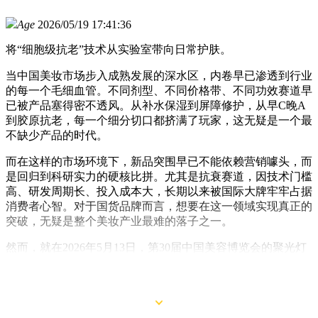
Age
2026/05/19 17:41:36
将“细胞级抗老”技术从实验室带向日常护肤。
当中国美妆市场步入成熟发展的深水区，内卷早已渗透到行业
的每一个毛细血管。不同剂型、不同价格带、不同功效赛道早
已被产品塞得密不透风。从补水保湿到屏障修护，从早C晚A
到胶原抗老，每一个细分切口都挤满了玩家，这无疑是一个最
不缺少产品的时代。
而在这样的市场环境下，新品突围早已不能依赖营销噱头，而
是回归到科研实力的硬核比拼。尤其是抗衰赛道，因技术门槛
高、研发周期长、投入成本大，长期以来被国际大牌牢牢占据
消费者心智。对于国货品牌而言，想要在这一领域实现真正的
突破，无疑是整个美妆产业最难的落子之一。
然而，就在2026年5月13日，第30届中国美容博览会的聚光灯
下，瑷尔博士正式发布其划时代之作：王浆酸系列黑钻涂抹面
膜。