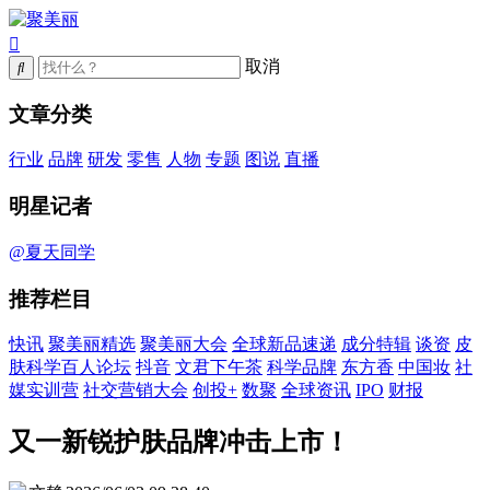
取消
文章分类
行业
品牌
研发
零售
人物
专题
图说
直播
明星记者
@夏天同学
推荐栏目
快讯
聚美丽精选
聚美丽大会
全球新品速递
成分特辑
谈资
皮
肤科学百人论坛
抖音
文君下午茶
科学品牌
东方香
中国妆
社
媒实训营
社交营销大会
创投+
数聚
全球资讯
IPO
财报
又一新锐护肤品牌冲击上市！