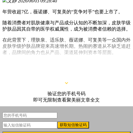
文静
2026/06/03 09:28:40
年营收超7亿，薇诺娜、可复美的“竞争对手”也要上市了。
随着消费者对肌肤健康与产品成分认知的不断加深，皮肤学级
护肤品因其自带的医学权威属性，成为被消费者信赖的选择。
在此背景下，理肤泉、适乐肤、薇诺娜、可复美等一众国内外
皮肤学级护肤品牌迎来高速增长期。热闹的赛道从不缺乏追赶
者，品牌间的角力也从产品、渠道延伸到资本等层面。
日前
(5月28日)
，又一皮肤学级护肤品牌母公司传出了IPO关键
进展，拟向北交所上市发起冲击。
验证您的手机号码
即可无限制查看聚美丽文章全文
获取短信验证码