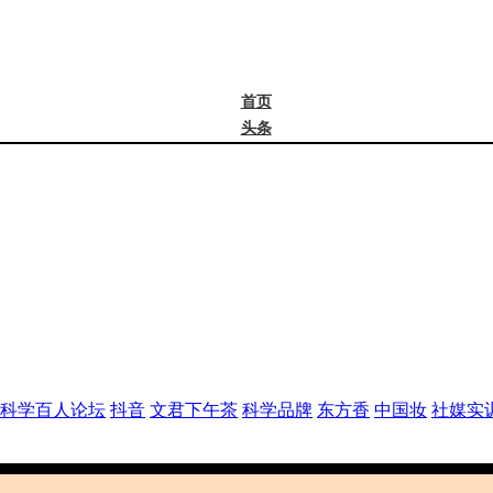
首页
头条
精选
年度大会
新品
成分
谈资@夏天
皮肤科学
抖音
文君下午茶
科学品牌
东方香
科学百人论坛
抖音
文君下午茶
科学品牌
东方香
中国妆
社媒实
中国妆
实训营
社媒大会