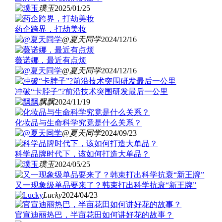
璞玉
2025/01/25
药企跨界，打劫美妆
@夏天同学
2024/12/16
薇诺娜，最近有点烦
@夏天同学
2024/12/16
冲破“卡脖子”?前沿技术突围研发最后一公里
飘飘
2024/11/19
化妆品与生命科学究竟是什么关系？
@夏天同学
2024/09/23
科学品牌时代下，该如何打造大单品？
璞玉
2024/05/25
又一现象级单品要来了？韩束打出科学抗衰“新王牌”
Lucky
2024/04/23
官宣迪丽热巴，半亩花田如何讲好花的故事？