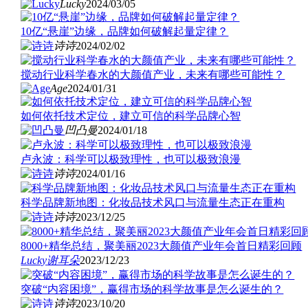
Lucky
2024/03/05
10亿“悬崖”边缘，品牌如何破解起量定律？
诗诗
2024/02/02
搅动行业科学春水的大颜值产业，未来有哪些可能性？
Age
2024/01/31
如何依托技术定位，建立可信的科学品牌心智
凹凸曼
2024/01/18
卢永波：科学可以极致理性，也可以极致浪漫
诗诗
2024/01/16
科学品牌新地图：化妆品技术风口与流量生态正在重构
诗诗
2023/12/25
8000+精华总结，聚美丽2023大颜值产业年会首日精彩回顾
Lucky
谢耳朵
2023/12/23
突破“内容困境”，赢得市场的科学故事是怎么诞生的？
诗诗
2023/10/20