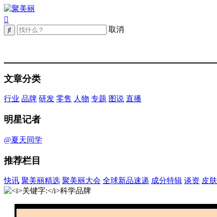
取消
文章分类
行业
品牌
研发
零售
人物
专题
图说
直播
明星记者
@夏天同学
推荐栏目
快讯
聚美丽精选
聚美丽大会
全球新品速递
成分特辑
谈资
皮肤