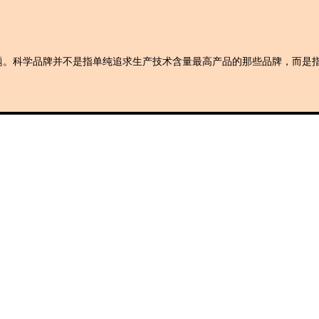
创投+
数聚
全资
IPO
题。科学品牌并不是指单纯追求生产技术含量最高产品的那些品牌，而是
财报