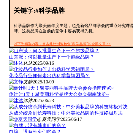
关键字:#科学品牌
科学品牌作为聚美丽年度主题，也是新锐品牌学会的重点研究课
牌。这类品牌在当前的竞争中容易获得先机。
以下为精选内容，点击此处浏览包含"科学品牌"的全部文章 >>
山东派：何以批量生产下一个超级品牌？
沐沐
2025/09/16
化妆品行业如何走出伪科学营销困局？
文静
2025/10/09
倒计时1天！聚美丽科学品牌大会参会指南速览~
沐沐
2025/06/23
从成分绞杀到长寿科技：中外美妆品牌的科技终极对决
@夏天同学
2025/06/17
白牌，没有韩束们的命？