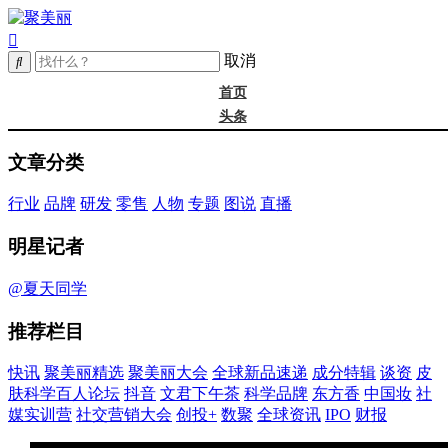
取消
首页
头条
精选
文章分类
年度大会
新品
行业
品牌
研发
零售
人物
专题
图说
直播
成分
谈资@夏天
明星记者
皮肤科学
抖音
@夏天同学
文君下午茶
推荐栏目
科学品牌
东方香
快讯
聚美丽精选
聚美丽大会
全球新品速递
成分特辑
谈资
皮
中国妆
肤科学百人论坛
抖音
文君下午茶
科学品牌
东方香
中国妆
社
实训营
媒实训营
社交营销大会
创投+
数聚
全球资讯
IPO
财报
社媒大会