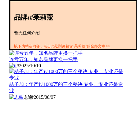
创投+
数聚
品牌:#茱莉蔻
全资
IPO
财报
暂无任何介绍
以下为精选内容，点击此处浏览包含"茱莉蔻"的全部文章 >>
连亏五年，知名品牌更换一把手
tt
2025/10/10
桔子加：年产过1000万的三个秘诀 专业、专业还是专
业
思敏
2015/08/07