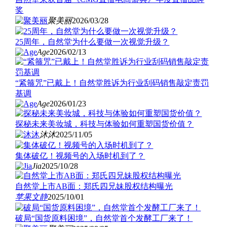
奖
聚美丽
2026/03/28
25周年，自然堂为什么要做一次视觉升级？
Age
2026/02/13
“紧箍咒”已戴上！自然堂胜诉为行业刮码销售敲定责罚
基调
Age
2026/01/23
探秘未来美妆城，科技与体验如何重塑国货价值？
沐沐
2025/11/05
集体破亿！视频号的入场时机到了？
Jia
2025/10/28
自然堂上市AB面：郑氏四兄妹股权结构曝光
苹果
文静
2025/10/01
破局“国货原料困境”，自然堂首个发酵工厂来了！