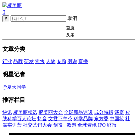
取消
首页
头条
精选
文章分类
年度大会
新品
行业
品牌
研发
零售
人物
专题
图说
直播
成分
谈资@夏天
明星记者
皮肤科学
抖音
@夏天同学
文君下午茶
推荐栏目
科学品牌
东方香
快讯
聚美丽精选
聚美丽大会
全球新品速递
成分特辑
谈资
皮
中国妆
肤科学百人论坛
抖音
文君下午茶
科学品牌
东方香
中国妆
社
实训营
媒实训营
社交营销大会
创投+
数聚
全球资讯
IPO
财报
社媒大会