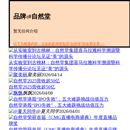
创投+
数聚
品牌:#自然堂
全资
IPO
财报
暂无任何介绍
以下为精选内容，点击此处浏览包含"自然堂"的全部文章 >>
从实验室到古桃林：自然堂集团喜马拉雅科学溯源暨科
学传播分论坛见证“美”的源头
聚美丽
2026/04/14
自然堂2025营收超50亿
飘飘
2026/04/08
自然堂港股“IPO失效”，五大难题挑战估值压力
@夏天同学
2026/04/01
自然堂荣获首届《CMG直播电商盛典》年度直播品牌