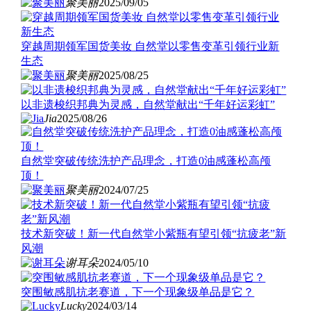
聚美丽
2025/09/05
穿越周期领军国货美妆 自然堂以零售变革引领行业新
生态
聚美丽
2025/08/25
以非遗梭织邦典为灵感，自然堂献出“千年好运彩虹”
Jia
2025/08/26
自然堂突破传统洗护产品理念，打造0油感蓬松高颅
顶！
聚美丽
2024/07/25
技术新突破！新一代自然堂小紫瓶有望引领“抗疲老”新
风潮
谢耳朵
2024/05/10
突围敏感肌抗老赛道，下一个现象级单品是它？
Lucky
2024/03/14