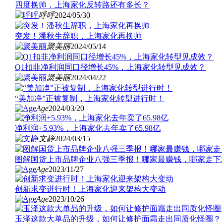
四度换帅，上海家化反转路还有多长？
呼呼
2024/05/30
突发！潘秋生辞职，上海家化再换帅
聚美丽
2024/05/14
Q1扣非净利润同口径增长45%，上海家化转型见成效？
聚美丽
2024/04/22
“美加净”正被复制，上海家化转型进行时！
Age
2024/03/20
净利润+5.93%，上海家化去年卖了65.98亿
文静
2024/03/15
图解国货上市品牌企业八强三季报！哪家最赚钱，哪家走下
Age
2023/11/27
创新求变进行时！上海家化迎来架构大变动
Age
2023/10/26
玉泽这款大单品的升级，如何让修护面霜走出同质化怪圈？