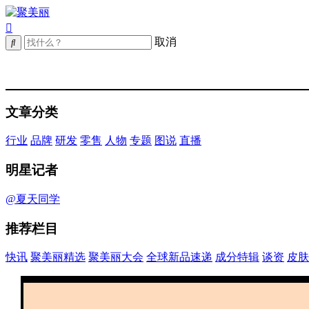
取消
文章分类
行业
品牌
研发
零售
人物
专题
图说
直播
明星记者
@夏天同学
推荐栏目
快讯
聚美丽精选
聚美丽大会
全球新品速递
成分特辑
谈资
皮肤