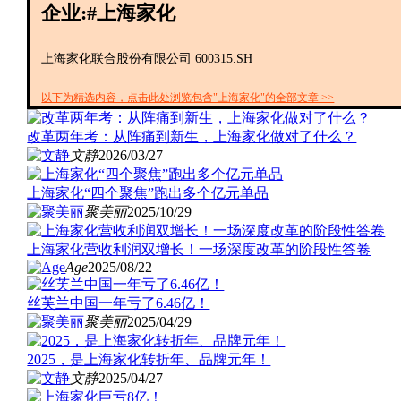
企业:#上海家化
上海家化联合股份有限公司 600315.SH
以下为精选内容，点击此处浏览包含"上海家化"的全部文章 >>
改革两年考：从阵痛到新生，上海家化做对了什么？
文静
2026/03/27
上海家化“四个聚焦”跑出多个亿元单品
聚美丽
2025/10/29
上海家化营收利润双增长！一场深度改革的阶段性答卷
Age
2025/08/22
丝芙兰中国一年亏了6.46亿！
聚美丽
2025/04/29
2025，是上海家化转折年、品牌元年！
文静
2025/04/27