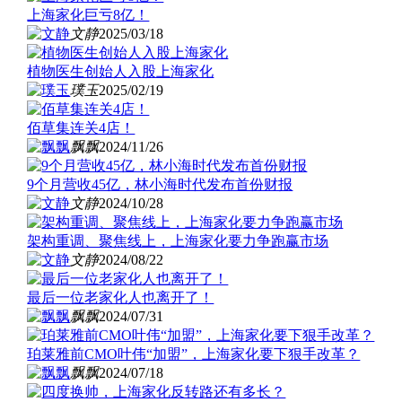
上海家化巨亏8亿！
文静
2025/03/18
植物医生创始人入股上海家化
璞玉
2025/02/19
佰草集连关4店！
飘飘
2024/11/26
9个月营收45亿，林小海时代发布首份财报
文静
2024/10/28
架构重调、聚焦线上，上海家化要力争跑赢市场
文静
2024/08/22
最后一位老家化人也离开了！
飘飘
2024/07/31
珀莱雅前CMO叶伟“加盟”，上海家化要下狠手改革？
飘飘
2024/07/18