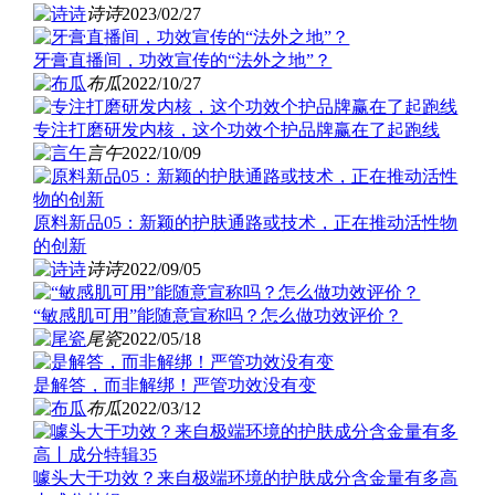
诗诗
2023/02/27
牙膏直播间，功效宣传的“法外之地”？
布瓜
2022/10/27
专注打磨研发内核，这个功效个护品牌赢在了起跑线
言午
2022/10/09
原料新品05：新颖的护肤通路或技术，正在推动活性物
的创新
诗诗
2022/09/05
“敏感肌可用”能随意宣称吗？怎么做功效评价？
尾瓷
2022/05/18
是解答，而非解绑！严管功效没有变
布瓜
2022/03/12
噱头大于功效？来自极端环境的护肤成分含金量有多高