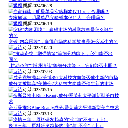
飘飘
2024/06/28
专家解读：明星单品实验样本仅11人，合理吗？
飘飘
2024/06/19
突破“内容困境”，赢得市场的科学故事是怎么诞生的？
诗诗
2023/10/20
“抗动态纹”“增强情绪”等细分功能下，它们能否出圈？
诗诗
2023/07/03
成分党被抛弃?美博会7大科技方向能否催生新的市场
诗诗
2023/05/15
帝斯曼推出Blue Beauty成分/爱茉莉太平洋新型美白技术
诗诗
2023/03/13
疫情三年，原料研发趋势的“变”与“不变”（上）