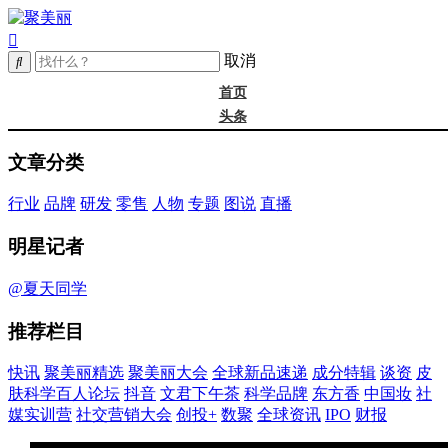
取消
首页
头条
精选
文章分类
年度大会
新品
行业
品牌
研发
零售
人物
专题
图说
直播
成分
谈资@夏天
明星记者
皮肤科学
抖音
@夏天同学
文君下午茶
推荐栏目
科学品牌
东方香
快讯
聚美丽精选
聚美丽大会
全球新品速递
成分特辑
谈资
皮
中国妆
肤科学百人论坛
抖音
文君下午茶
科学品牌
东方香
中国妆
社
实训营
媒实训营
社交营销大会
创投+
数聚
全球资讯
IPO
财报
社媒大会