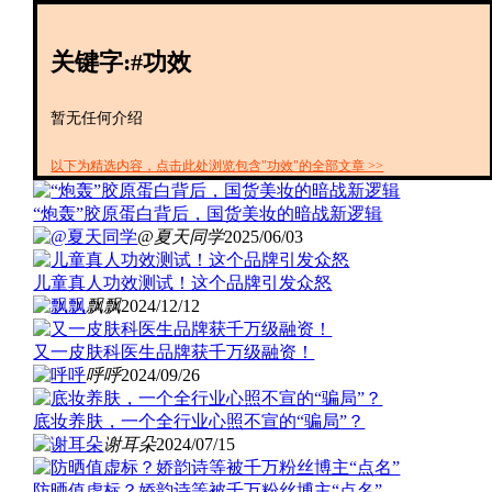
创投+
数聚
关键字:#功效
全资
IPO
财报
暂无任何介绍
以下为精选内容，点击此处浏览包含"功效"的全部文章 >>
“炮轰”胶原蛋白背后，国货美妆的暗战新逻辑
@夏天同学
2025/06/03
儿童真人功效测试！这个品牌引发众怒
飘飘
2024/12/12
又一皮肤科医生品牌获千万级融资！
呼呼
2024/09/26
底妆养肤，一个全行业心照不宣的“骗局”？
谢耳朵
2024/07/15
防晒值虚标？娇韵诗等被千万粉丝博主“点名”