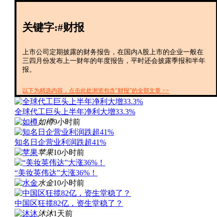
创投+
数聚
关键字:#财报
全资
IPO
财报
上市公司定期披露的财务报告，在国内A股上市的企业一般在
三四月份发布上一财年的年度报告，平时还会披露季报和半年
报。
以下为精选内容，点击此处浏览包含"财报"的全部文章 >>
全球代工巨头上半年净利大增33.3%
如樽
9小时前
知名日企营业利润跌超41%
苹果
10小时前
“美妆英伟达”大涨36%！
水金
10小时前
中国区狂揽82亿，资生堂稳了？
沐沐
1天前