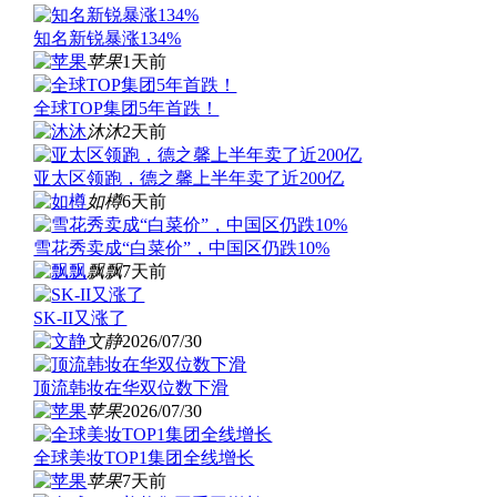
知名新锐暴涨134%
苹果
1天前
全球TOP集团5年首跌！
沐沐
2天前
亚太区领跑，德之馨上半年卖了近200亿
如樽
6天前
雪花秀卖成“白菜价”，中国区仍跌10%
飘飘
7天前
SK-II又涨了
文静
2026/07/30
顶流韩妆在华双位数下滑
苹果
2026/07/30
全球美妆TOP1集团全线增长
苹果
7天前