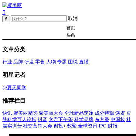
取消
首页
头条
精选
文章分类
年度大会
新品
行业
品牌
研发
零售
人物
专题
图说
直播
成分
谈资@夏天
明星记者
皮肤科学
抖音
@夏天同学
文君下午茶
推荐栏目
科学品牌
东方香
快讯
聚美丽精选
聚美丽大会
全球新品速递
成分特辑
谈资
皮
中国妆
肤科学百人论坛
抖音
文君下午茶
科学品牌
东方香
中国妆
社
实训营
媒实训营
社交营销大会
创投+
数聚
全球资讯
IPO
财报
社媒大会