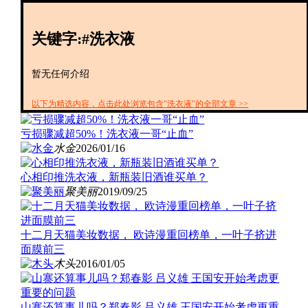
创投+
数聚
关键字:#洗衣液
全资
IPO
财报
暂无任何介绍
以下为精选内容，点击此处浏览包含"洗衣液"的全部文章 >>
亏损骤减超50%！洗衣液一哥“止血”
水金
2026/01/16
心相印推洗衣液，新瓶装旧酒谁买单？
聚美丽
2019/09/25
十二月天猫美妆数据， 欧诗漫重回榜单，一叶子挤进
面膜前三
木头
2016/01/05
山寨还算事儿吗？郑春影 吕义雄 王国安开始考虑更重