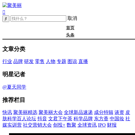
取消
首页
头条
精选
文章分类
年度大会
新品
行业
品牌
研发
零售
人物
专题
图说
直播
成分
谈资@夏天
明星记者
皮肤科学
抖音
@夏天同学
文君下午茶
推荐栏目
科学品牌
东方香
快讯
聚美丽精选
聚美丽大会
全球新品速递
成分特辑
谈资
皮
中国妆
肤科学百人论坛
抖音
文君下午茶
科学品牌
东方香
中国妆
社
实训营
媒实训营
社交营销大会
创投+
数聚
全球资讯
IPO
财报
社媒大会