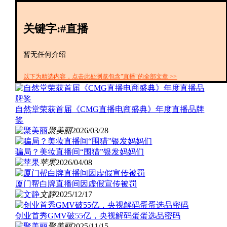
创投+
数聚
关键字:#直播
全资
IPO
财报
暂无任何介绍
以下为精选内容，点击此处浏览包含"直播"的全部文章 >>
自然堂荣获首届《CMG直播电商盛典》年度直播品牌
奖
聚美丽
2026/03/28
骗局？美妆直播间“围猎”银发妈妈们
苹果
2026/04/08
厦门帮白牌直播间因虚假宣传被罚
文静
2025/12/17
创业首秀GMV破55亿，央视解码蛋蛋选品密码
聚美丽
2025/11/15