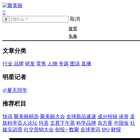
取消
首页
头条
精选
文章分类
年度大会
新品
行业
品牌
研发
零售
人物
专题
图说
直播
成分
谈资@夏天
明星记者
皮肤科学
抖音
@夏天同学
文君下午茶
推荐栏目
科学品牌
东方香
快讯
聚美丽精选
聚美丽大会
全球新品速递
成分特辑
谈资
皮
中国妆
肤科学百人论坛
抖音
文君下午茶
科学品牌
东方香
中国妆
社
实训营
媒实训营
社交营销大会
创投+
数聚
全球资讯
IPO
财报
社媒大会