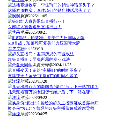
达播赛道收窄，李佳琦们的销售神话尽头了？
飘飘
2025/11/05
头部红人宣告退出直播行业！
苹果
2025/08/21
618首战，珀莱雅可复美们力压国际大牌
苹果
文静
2025/05/15
超头直播间：匪夷所思的商业戏法
@夏天同学
2024/11/25
直播变天！留给“主播们”的时间不多了
洋流
2023/11/28
几天涨粉百万的老国货“爆红”后，下一站在哪？
洋流
2023/09/22
换身份“复出”？曾经的超头主播薇娅成首席导师
洋流
2023/04/25