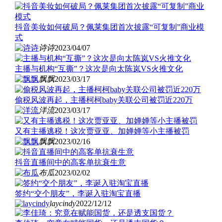
抖音美妆如何破局？佩莱集团首次披露“可复制”商业模
式
诗诗
2023/04/07
主播与机构“互撕”？这次是向太陈岚VS火推文化
飘飘
2023/03/17
偷税风波再起，主播柯柯baby关联公司被罚近220万
洋流
2023/03/17
又有主播逃税！这次贾亚亚、加婵婵等小主播被罚
飘飘
2023/02/16
抖音直播间中的高客单抗衰生意
布瓜
2023/02/02
签约“交个朋友”，李诞入驻淘宝直播
laycindy
2022/12/12