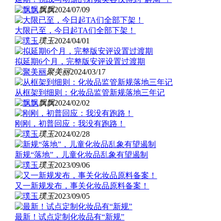
飘飘
2024/07/09
大限已至，今日起TA们全部下架！
璞玉
2024/04/01
拟延期6个月，完整版安评设置过渡期
聚美丽
2024/03/17
从框架到细则：化妆品监管新规落地三年记
飘飘
2024/02/02
刚刚，初普回应：我没有跑路！
璞玉
2024/02/28
新规“落地”，儿童化妆品乱象有望遏制
璞玉
2023/09/06
又一新规发布，事关化妆品原料备案！
璞玉
2023/09/05
最新！试点定制化妆品有“新规”