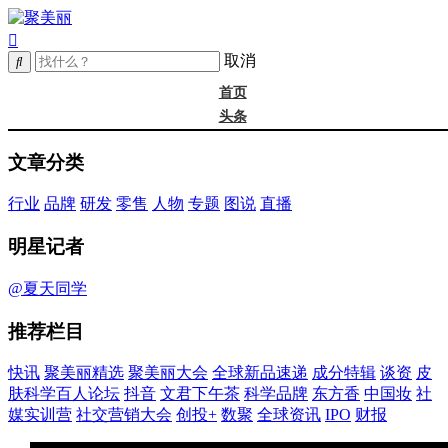
取消
首页
头条
精选
文章分类
年度大会
新品
行业
品牌
研发
零售
人物
专题
图说
直播
成分
谈资@夏天
明星记者
皮肤科学
抖音
@夏天同学
文君下午茶
推荐栏目
科学品牌
东方香
快讯
聚美丽精选
聚美丽大会
全球新品速递
成分特辑
谈资
皮
中国妆
肤科学百人论坛
抖音
文君下午茶
科学品牌
东方香
中国妆
社
实训营
媒实训营
社交营销大会
创投+
数聚
全球资讯
IPO
财报
社媒大会