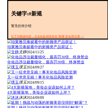
创投+
数聚
关键字:#新规
全资
IPO
财报
暂无任何介绍
以下为精选内容，点击此处浏览包含"新规"的全部文章 >>
珀莱雅贝泰妮看中的射频类产品获证！
文静
2024/11/25
化妆品违法裁量细化，最高罚30倍、终身禁业
璞玉
2024/09/27
又一征求意见稿！事关化妆品风险监测
璞玉
2024/09/15
4大新规落地，美妆企业该如何上岸？
沐沐
2024/09/09
延期！挑战与动荡的射频美容仪得到“解渴”？