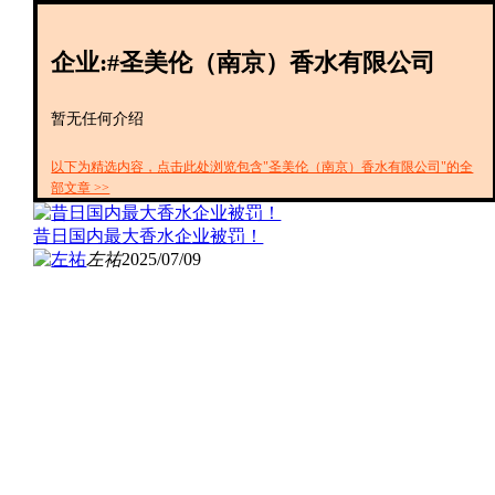
创投+
数聚
企业:#圣美伦（南京）香水有限公司
全资
IPO
财报
暂无任何介绍
以下为精选内容，点击此处浏览包含"圣美伦（南京）香水有限公司"的全
部文章 >>
昔日国内最大香水企业被罚！
左祐
2025/07/09