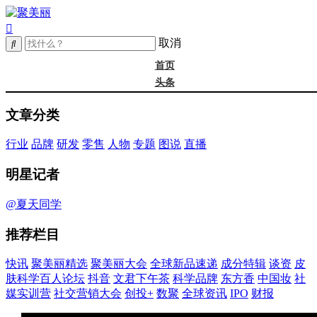
取消
首页
头条
精选
文章分类
年度大会
新品
行业
品牌
研发
零售
人物
专题
图说
直播
成分
谈资@夏天
明星记者
皮肤科学
抖音
@夏天同学
文君下午茶
推荐栏目
科学品牌
东方香
快讯
聚美丽精选
聚美丽大会
全球新品速递
成分特辑
谈资
皮
中国妆
肤科学百人论坛
抖音
文君下午茶
科学品牌
东方香
中国妆
社
实训营
媒实训营
社交营销大会
创投+
数聚
全球资讯
IPO
财报
社媒大会