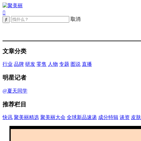
取消
文章分类
行业
品牌
研发
零售
人物
专题
图说
直播
明星记者
@夏天同学
推荐栏目
快讯
聚美丽精选
聚美丽大会
全球新品速递
成分特辑
谈资
皮肤