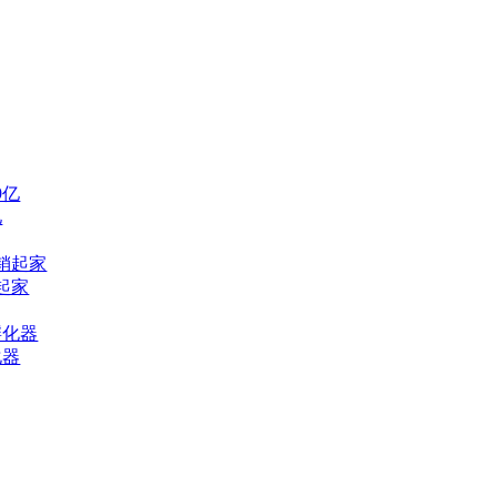
亿
起家
化器