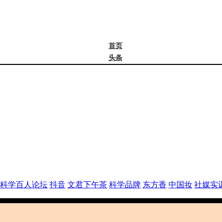
首页
头条
精选
年度大会
新品
成分
谈资@夏天
皮肤科学
抖音
文君下午茶
科学品牌
东方香
科学百人论坛
抖音
文君下午茶
科学品牌
东方香
中国妆
社媒实
中国妆
实训营
社媒大会