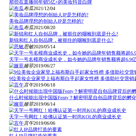
那些在直播间年销5亿+的美妆抖音白牌
布瓜
2021/12/04
美妆品牌理想的创始人IP是怎样的?
布瓜
2021/08/20
新锐和红人自创品牌，被扼住的咽喉到底是什么?
思敏
2020/05/14
天字一号名模商业成长史，如今她的品牌年销售额将超6.9
娅菲
2019/06/27
9位美妆企业家登上福布斯白手起家女性榜 多借助社交营销
言午
2019/06/18
什么时候能出现中国版Fenty？解密明星自创品牌背后的孵
娅菲
2019/06/14
天字一号网红！哈佛认证第一时尚KOL的商业成长史
言午
2019/06/06
红人IP品牌打造的要素