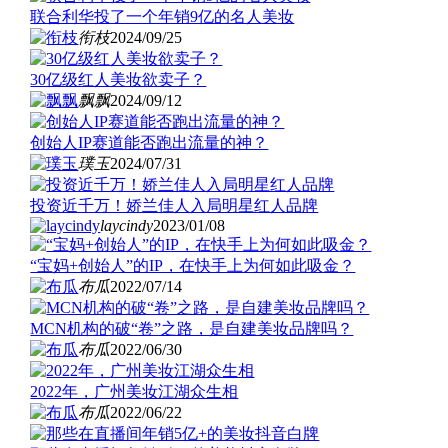
联合利华投了一个年销9亿的名人美妆
衔枝
2024/09/25
30亿级红人美妆欲卖子？
飘飘
2024/09/12
创始人IP赛道能否跑出流量的神？
璞玉
2024/07/31
投资近千万！娇兰佳人入局明星红人品牌
laycindy
2023/01/08
“宝妈+创始人”的IP，在快手上为何如此吸金？
布瓜
2022/07/14
MCN机构的破“卷”之路，是自建美妆品牌吗？
布瓜
2022/06/30
2022年，广州美妆江湖众生相
布瓜
2022/06/22