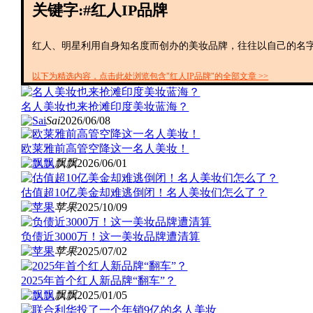
关键字:#红人IP品牌
红人、明星利用自身知名度而创办的美妆品牌，往往以自己的名
以下为精选内容，点击此处浏览包含"红人IP品牌"的全部文章 >>
名人美妆也来抢滩印度美妆蓝海？
Sai
2026/06/08
欧莱雅前高管空降这一名人美妆！
飘飘
2026/06/01
估值超10亿美金却难逃倒闭！名人美妆们怎么了？
苹果
2025/10/09
负债近3000万！这一美妆品牌遭清算
苹果
2025/07/02
2025年首个红人新品牌“翻车”？
飘飘
2025/01/05