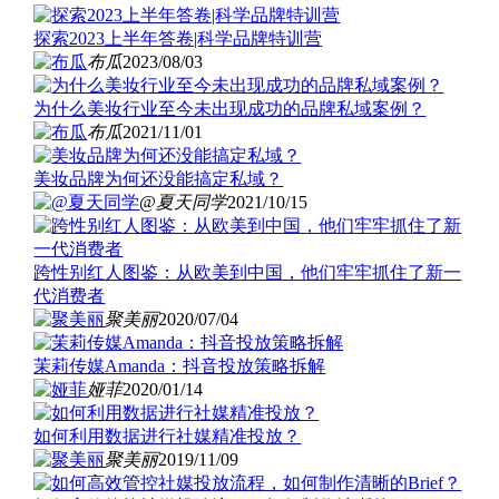
探索2023上半年答卷|科学品牌特训营
布瓜
2023/08/03
为什么美妆行业至今未出现成功的品牌私域案例？
布瓜
2021/11/01
美妆品牌为何还没能搞定私域？
@夏天同学
2021/10/15
跨性别红人图鉴：从欧美到中国，他们牢牢抓住了新一
代消费者
聚美丽
2020/07/04
茉莉传媒Amanda：抖音投放策略拆解
娅菲
2020/01/14
如何利用数据进行社媒精准投放？
聚美丽
2019/11/09