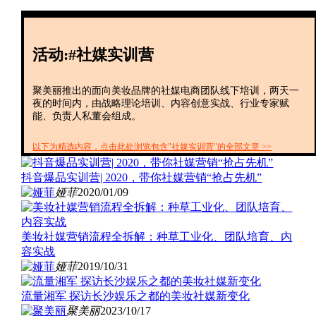
创投+
数聚
全资
活动:#社媒实训营
IPO
财报
聚美丽推出的面向美妆品牌的社媒电商团队线下培训，两天一
夜的时间内，由战略理论培训、内容创意实战、行业专家赋
能、负责人私董会组成。
以下为精选内容，点击此处浏览包含"社媒实训营"的全部文章 >>
抖音爆品实训营| 2020，带你社媒营销“抢占先机”
娅菲
2020/01/09
美妆社媒营销流程全拆解：种草工业化、团队培育、内
容实战
娅菲
2019/10/31
流量湘军 探访长沙娱乐之都的美妆社媒新变化
聚美丽
2023/10/17