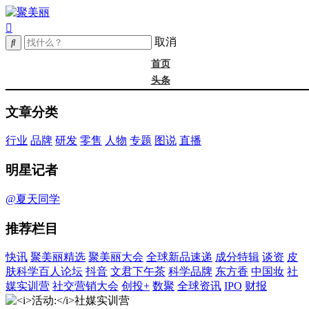
取消
首页
头条
精选
文章分类
年度大会
新品
行业
品牌
研发
零售
人物
专题
图说
直播
成分
谈资@夏天
明星记者
皮肤科学
抖音
@夏天同学
文君下午茶
推荐栏目
科学品牌
东方香
快讯
聚美丽精选
聚美丽大会
全球新品速递
成分特辑
谈资
皮
中国妆
肤科学百人论坛
抖音
文君下午茶
科学品牌
东方香
中国妆
社
实训营
媒实训营
社交营销大会
创投+
数聚
全球资讯
IPO
财报
社媒大会