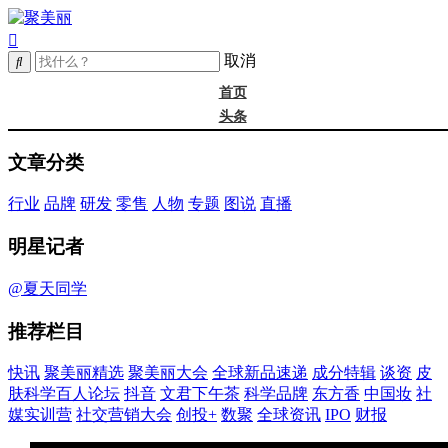
取消
首页
头条
精选
文章分类
年度大会
新品
行业
品牌
研发
零售
人物
专题
图说
直播
成分
谈资@夏天
明星记者
皮肤科学
抖音
@夏天同学
文君下午茶
推荐栏目
科学品牌
东方香
快讯
聚美丽精选
聚美丽大会
全球新品速递
成分特辑
谈资
皮
中国妆
肤科学百人论坛
抖音
文君下午茶
科学品牌
东方香
中国妆
社
实训营
媒实训营
社交营销大会
创投+
数聚
全球资讯
IPO
财报
社媒大会