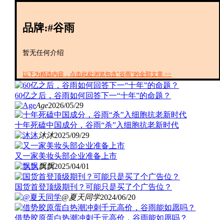
创投+
数聚
品牌:#谷雨
全资
IPO
财报
暂无任何介绍
以下为精选内容，点击此处浏览包含"谷雨"的全部文章 >>
60亿之后，谷雨如何回答下一“十年”的命题？
Age
2026/05/29
十年死磕中国成分，谷雨“杀”入细胞抗老新时代
沐沐
2025/09/29
又一家美妆头部企业准备上市
飘飘
2025/04/01
国货首登顶级期刊？可能只是买了个广告位？
@夏天同学
2024/06/20
借势胶原蛋白热潮冲刺千元高价，谷雨能如愿吗？