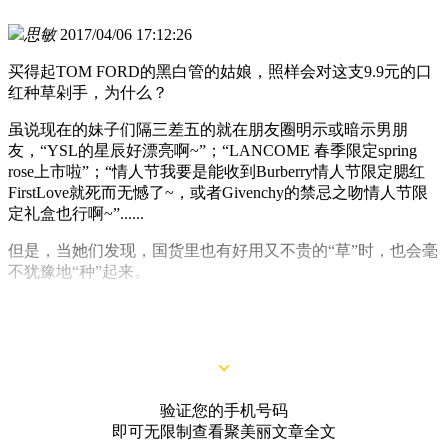
思敏
2017/04/06 17:12:26
买得起TOM FORD的黑白管的姑娘，照样会对这支9.9元的口
红种草剁手，为什么？
虽说现在的妹子们隔三差五的就在朋友圈明示或暗示男朋
友，“YSL的星辰好漂亮啊~”；“LANCOME 春季限定spring
rose上市啦”；“情人节我要是能收到Burberry情人节限定腮红
FirstLove就死而无憾了~，或者Givenchy的禁忌之吻情人节限
定礼盒也行啊~”......
但是，当她们发现，国货里也有好用又不贵的“草”时，也会毫
不犹豫地“种”起来。
最近国货话题比较火热，终于把一款好用白菜的口红炸上了B
站热门，成为各大博主和达人首推的国货口红。
验证您的手机号码
即可无限制查看聚美丽文章全文