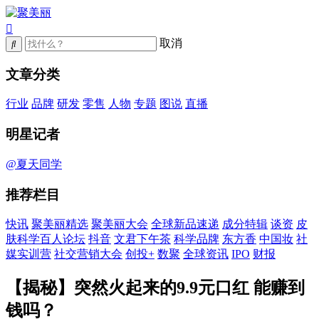
取消
文章分类
行业
品牌
研发
零售
人物
专题
图说
直播
明星记者
@夏天同学
推荐栏目
快讯
聚美丽精选
聚美丽大会
全球新品速递
成分特辑
谈资
皮
肤科学百人论坛
抖音
文君下午茶
科学品牌
东方香
中国妆
社
媒实训营
社交营销大会
创投+
数聚
全球资讯
IPO
财报
【揭秘】突然火起来的9.9元口红 能赚到
钱吗？