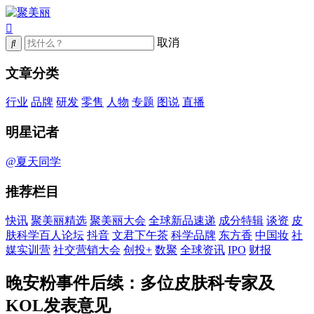
取消
文章分类
行业
品牌
研发
零售
人物
专题
图说
直播
明星记者
@夏天同学
推荐栏目
快讯
聚美丽精选
聚美丽大会
全球新品速递
成分特辑
谈资
皮
肤科学百人论坛
抖音
文君下午茶
科学品牌
东方香
中国妆
社
媒实训营
社交营销大会
创投+
数聚
全球资讯
IPO
财报
晚安粉事件后续：多位皮肤科专家及
KOL发表意见