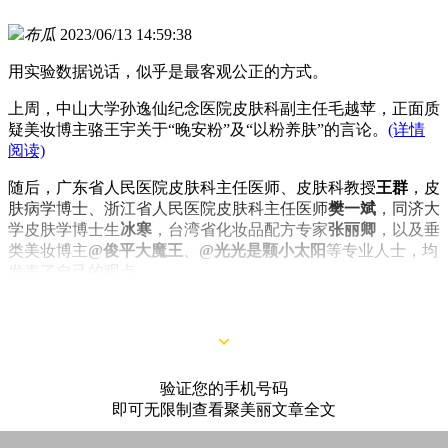
布瓜
2023/06/13 14:59:38
用实验数据说话，似乎是最客观公正的方式。
上周，中山大学孙逸仙纪念医院皮肤科副主任毛越苹，正面质
疑美妆博主骆王宇关于“晚安粉”及“以粉养肤”的言论。
(详情
阅读)
随后，广东省人民医院皮肤科主任医师、皮肤科教授
王群
，皮
肤病学博士、浙江省人民医院皮肤科主任医师
樊一斌
，同济大
学皮肤学博士生
冰寒
，台湾省化妆品配方专家
张丽卿
，以及垂
类美妆博主
@俊平大魔王
、
@光光是颗小太阳
等专业人士，均
发表了自己的观点。
验证您的手机号码
即可无限制查看聚美丽文章全文