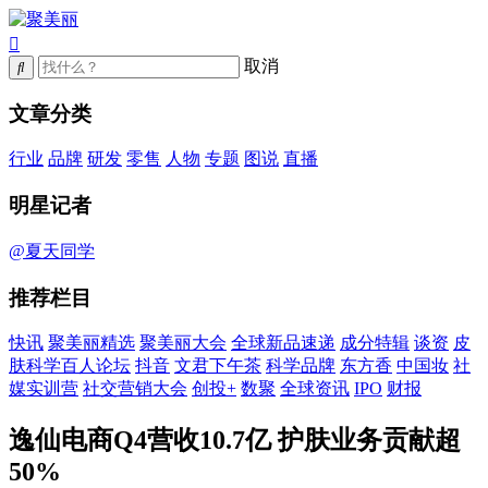
取消
文章分类
行业
品牌
研发
零售
人物
专题
图说
直播
明星记者
@夏天同学
推荐栏目
快讯
聚美丽精选
聚美丽大会
全球新品速递
成分特辑
谈资
皮
肤科学百人论坛
抖音
文君下午茶
科学品牌
东方香
中国妆
社
媒实训营
社交营销大会
创投+
数聚
全球资讯
IPO
财报
逸仙电商Q4营收10.7亿 护肤业务贡献超
50%