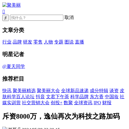
取消
文章分类
行业
品牌
研发
零售
人物
专题
图说
直播
明星记者
@夏天同学
推荐栏目
快讯
聚美丽精选
聚美丽大会
全球新品速递
成分特辑
谈资
皮
肤科学百人论坛
抖音
文君下午茶
科学品牌
东方香
中国妆
社
媒实训营
社交营销大会
创投+
数聚
全球资讯
IPO
财报
斥资8000万，逸仙再次为科技之路加码