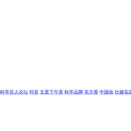
科学百人论坛
抖音
文君下午茶
科学品牌
东方香
中国妆
社媒实