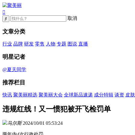
取消
文章分类
行业
品牌
研发
零售
人物
专题
图说
直播
明星记者
@夏天同学
推荐栏目
快讯
聚美丽精选
聚美丽大会
全球新品速递
成分特辑
谈资
皮肤
违规红线！又一惯犯被开飞检罚单
马尔斯
2024/10/01 05:53:24
两年内4次行政处罚。