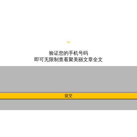
识产权局）
获悉，广州悦榕化妆品有限公司
（下文简称：广州悦
理规范的要求组织生产化妆品。
验证您的手机号码
即可无限制查看聚美丽文章全文
提交