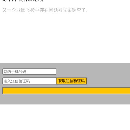
又一企业因飞检中存在问题被立案调查了。
昨日
（9月29日）
，聚美丽从广州市市场监督管理局
（广州市知
织监管人员的飞行检查中被发现涉嫌未按照化妆品生产质量管
获取短信验证码