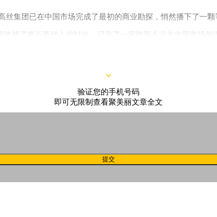
本高丝集团已在中国市场完成了最初的商业勘探，悄然播下了一颗
段跨越了将近两代人的时光，记录了一家跨国企业在中国市场的
年来也经历了转型期的挑战。但真正的深耕者，往往在沉默中蓄
验证您的手机号码
即可无限制查看聚美丽文章全文
提交