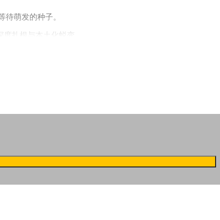
等待萌发的种子。
深度扎根与本土化蜕变。
力。