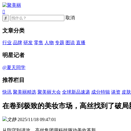
取消
文章分类
行业
品牌
研发
零售
人物
专题
图说
直播
明星记者
@夏天同学
推荐栏目
快讯
聚美丽精选
聚美丽大会
全球新品速递
成分特辑
谈资
皮肤
在卷到极致的美妆市场，高丝找到了破局
文静
2025/11/18 09:47:01
从防守到进攻，高丝集团用科技驱动美妆革新。