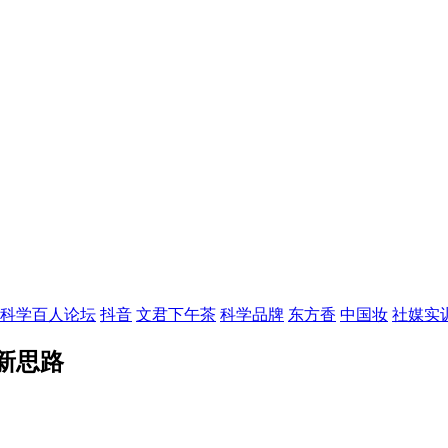
科学百人论坛
抖音
文君下午茶
科学品牌
东方香
中国妆
社媒实
新思路