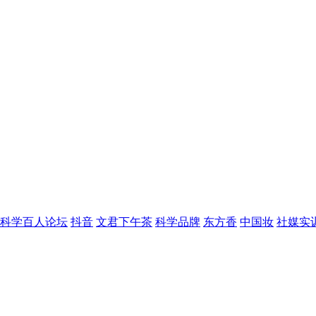
科学百人论坛
抖音
文君下午茶
科学品牌
东方香
中国妆
社媒实