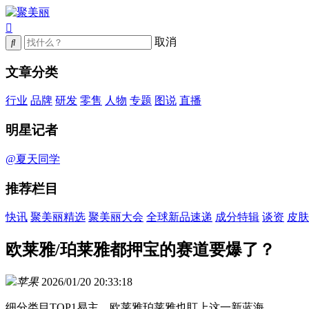
取消
文章分类
行业
品牌
研发
零售
人物
专题
图说
直播
明星记者
@夏天同学
推荐栏目
快讯
聚美丽精选
聚美丽大会
全球新品速递
成分特辑
谈资
皮肤
欧莱雅/珀莱雅都押宝的赛道要爆了？
苹果
2026/01/20 20:33:18
细分类目TOP1易主，欧莱雅珀莱雅也盯上这一新蓝海。