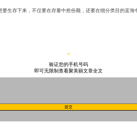
想要生存下来，不仅要在存量中抢份额，还要在细分类目的蓝海
问及
现在还会看哪些品类？美妆增量去哪里寻？
聚焦品类端，聚
验证您的手机号码
即可无限制查看聚美丽文章全文
提交