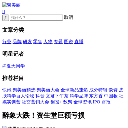
取消
文章分类
行业
品牌
研发
零售
人物
专题
图说
直播
明星记者
@夏天同学
推荐栏目
快讯
聚美丽精选
聚美丽大会
全球新品速递
成分特辑
谈资
皮
肤科学百人论坛
抖音
文君下午茶
科学品牌
东方香
中国妆
社
媒实训营
社交营销大会
创投+
数聚
全球资讯
IPO
财报
醉象大跌！资生堂巨额亏损