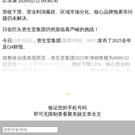
苹果
2026/02/12 09:46:50
营收下滑、营业利润暴跌、区域市场分化、核心品牌拖累等问
题仍未解决。
日妆巨头资生堂集团仍然面临着严峻的挑战！
今日
(2月10日)
，资生堂集团
(股票代码：4911)
发布了2025全年
及Q4财报。
就整体业绩表现而言，资生堂集团2025年净销售额为9699.92
亿日元
(约合人民币432.03亿元)
，同比下降2.1%；核心营业利
润为445.2亿日元
(约合人民币19.83亿元)
，同比增长22.4%，核
心利润率为4.6%；
营业利润则亏损287.88亿日元
(约合人民币
12.82亿元)
。
验证您的手机号码
即可无限制查看聚美丽文章全文