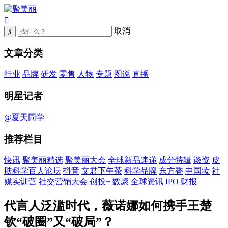
取消
文章分类
行业
品牌
研发
零售
人物
专题
图说
直播
明星记者
@夏天同学
推荐栏目
快讯
聚美丽精选
聚美丽大会
全球新品速递
成分特辑
谈资
皮
肤科学百人论坛
抖音
文君下午茶
科学品牌
东方香
中国妆
社
媒实训营
社交营销大会
创投+
数聚
全球资讯
IPO
财报
代言人泛滥时代，薇诺娜如何携手王楚
钦“破圈”又“破局”？