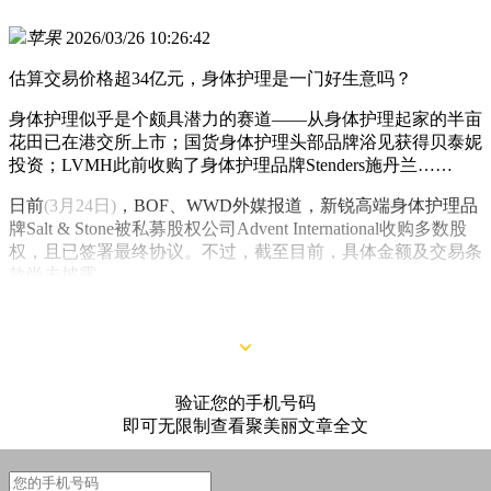
苹果
2026/03/26 10:26:42
估算交易价格超34亿元，身体护理是一门好生意吗？
身体护理似乎是个颇具潜力的赛道——从身体护理起家的半亩
花田已在港交所上市；国货身体护理头部品牌浴见获得贝泰妮
投资；LVMH此前收购了身体护理品牌Stenders施丹兰……
日前
(3月24日)
，BOF、WWD外媒报道，新锐高端身体护理品
牌Salt & Stone被私募股权公司Advent International收购多数股
权，且已签署最终协议。不过，截至目前，具体金额及交易条
款尚未披露。
验证您的手机号码
即可无限制查看聚美丽文章全文