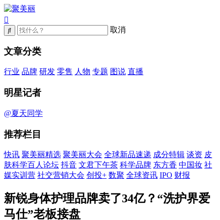
取消
文章分类
行业
品牌
研发
零售
人物
专题
图说
直播
明星记者
@夏天同学
推荐栏目
快讯
聚美丽精选
聚美丽大会
全球新品速递
成分特辑
谈资
皮
肤科学百人论坛
抖音
文君下午茶
科学品牌
东方香
中国妆
社
媒实训营
社交营销大会
创投+
数聚
全球资讯
IPO
财报
新锐身体护理品牌卖了34亿？“洗护界爱
马仕”老板接盘