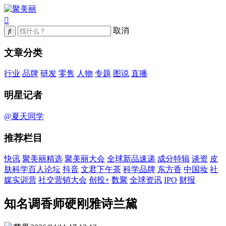
取消
文章分类
行业
品牌
研发
零售
人物
专题
图说
直播
明星记者
@夏天同学
推荐栏目
快讯
聚美丽精选
聚美丽大会
全球新品速递
成分特辑
谈资
皮
肤科学百人论坛
抖音
文君下午茶
科学品牌
东方香
中国妆
社
媒实训营
社交营销大会
创投+
数聚
全球资讯
IPO
财报
知名调香师硬刚雅诗兰黛