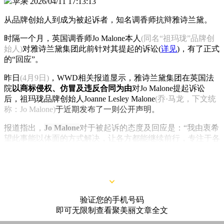
苹果
2026/04/11 17:13:13
从品牌创始人到成为被起诉者，知名调香师抗辩雅诗兰黛。
时隔一个月，英国调香师Jo Malone本人
(同名“祖玛珑”品牌创
始人)
对雅诗兰黛集团此前针对其提起的诉讼(
详见
)，有了正式
的“回应”。
昨日
(4月9日)
，WWD相关报道显示，雅诗兰黛集团在英国法
院
以商标侵权、仿冒及违反合同为由
对Jo Malone提起诉讼
后，祖玛珑品牌创始人Joanne Lesley Malone
(乔·马龙，下文统
称：Jo Malone)
于近期发布了一则公开声明。
报道指出，
Jo Malone
对于被起诉的态度及回应是：“我由衷希
望此事能以体面的方式解决，让各方都能继续前行，专注于各
自深耕的事业。与此同时，我将
积极抗辩此次高等法院的诉
讼
。”
验证您的手机号码
即可无限制查看聚美丽文章全文