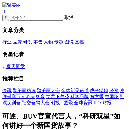
取消
文章分类
行业
品牌
研发
零售
人物
专题
图说
直播
明星记者
@夏天同学
推荐栏目
快讯
聚美丽精选
聚美丽大会
全球新品速递
成分特辑
谈资
皮
肤科学百人论坛
抖音
文君下午茶
科学品牌
东方香
中国妆
社
媒实训营
社交营销大会
创投+
数聚
全球资讯
IPO
财报
可逐、BUV官宣代言人，“科研双星”如
何讲好一个新国货故事？