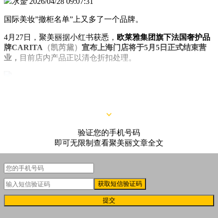
水金
2026/04/28 09:07:31
国际美妆”撤柜名单”上又多了一个品牌。
4月27日，聚美丽据小红书获悉，
欧莱雅集团旗下法国奢护品
牌CARITA
（凯芮黛）
宣布上海门店将于5月5日正式结束营
业，
目前店内产品正以清仓折扣处理。
△图源：小红书
验证您的手机号码
即可无限制查看聚美丽文章全文
获取短信验证码
提交