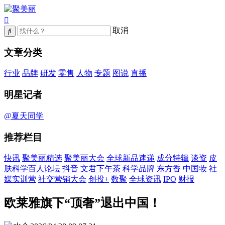
取消
文章分类
行业
品牌
研发
零售
人物
专题
图说
直播
明星记者
@夏天同学
推荐栏目
快讯
聚美丽精选
聚美丽大会
全球新品速递
成分特辑
谈资
皮
肤科学百人论坛
抖音
文君下午茶
科学品牌
东方香
中国妆
社
媒实训营
社交营销大会
创投+
数聚
全球资讯
IPO
财报
欧莱雅旗下“顶奢”退出中国！