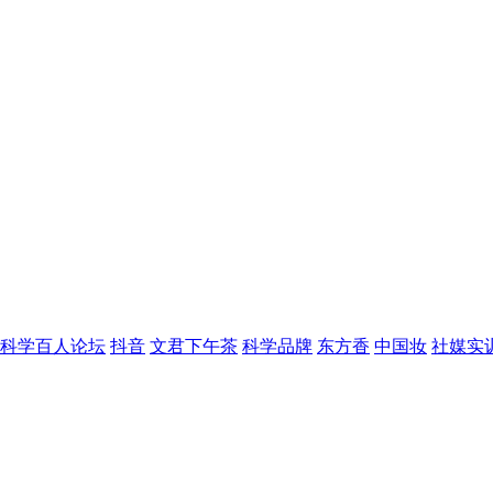
科学百人论坛
抖音
文君下午茶
科学品牌
东方香
中国妆
社媒实