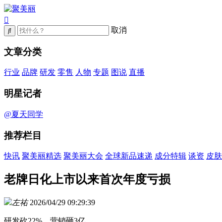
取消
文章分类
行业
品牌
研发
零售
人物
专题
图说
直播
明星记者
@夏天同学
推荐栏目
快讯
聚美丽精选
聚美丽大会
全球新品速递
成分特辑
谈资
皮肤
老牌日化上市以来首次年度亏损
左祐
2026/04/29 09:29:39
研发砍22%、营销砸3亿。