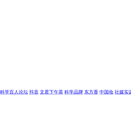
科学百人论坛
抖音
文君下午茶
科学品牌
东方香
中国妆
社媒实