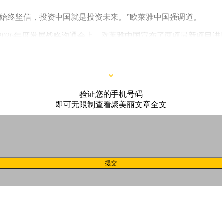
始终坚信，投资中国就是投资未来。”欧莱雅中国强调道。
5/2026年度发展战略沟通会上，欧莱雅中国宣布了两项最新项目进
油平衡水乳系列全球重磅发布；
验证您的手机号码
即可无限制查看聚美丽文章全文
提交