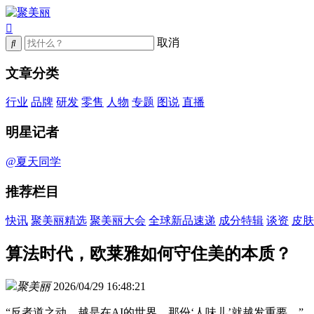
取消
文章分类
行业
品牌
研发
零售
人物
专题
图说
直播
明星记者
@夏天同学
推荐栏目
快讯
聚美丽精选
聚美丽大会
全球新品速递
成分特辑
谈资
皮肤
算法时代，欧莱雅如何守住美的本质？
聚美丽
2026/04/29 16:48:21
“反者道之动，越是在AI的世界，那份‘人味儿’就越发重要。”