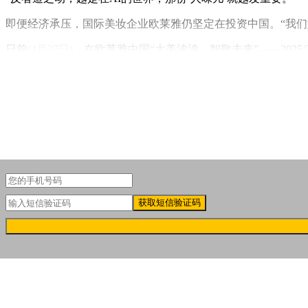
即便经济承压，国际美妆企业欧莱雅仍坚定在投资中国。“我们
日前
(4月27日)
，在欧莱雅中国“大美泱泱，智敬未来”——202
-与华山医院皮肤科合作开发的首项成果——理肤泉超分子控
获取短信验证码