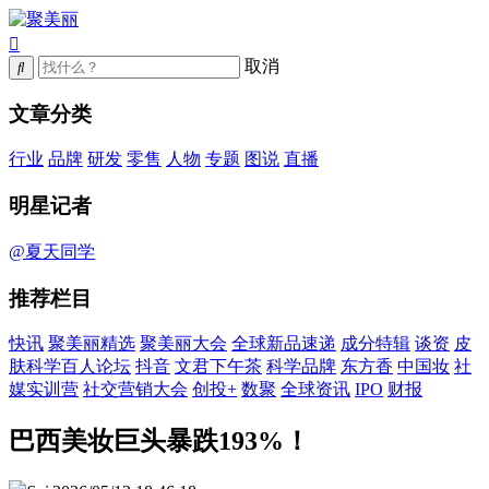
取消
文章分类
行业
品牌
研发
零售
人物
专题
图说
直播
明星记者
@夏天同学
推荐栏目
快讯
聚美丽精选
聚美丽大会
全球新品速递
成分特辑
谈资
皮
肤科学百人论坛
抖音
文君下午茶
科学品牌
东方香
中国妆
社
媒实训营
社交营销大会
创投+
数聚
全球资讯
IPO
财报
巴西美妆巨头暴跌193%！