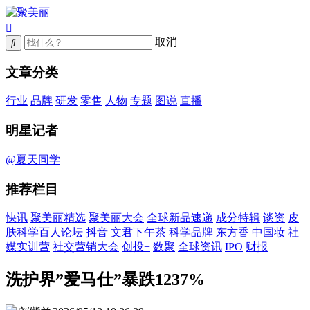
取消
文章分类
行业
品牌
研发
零售
人物
专题
图说
直播
明星记者
@夏天同学
推荐栏目
快讯
聚美丽精选
聚美丽大会
全球新品速递
成分特辑
谈资
皮
肤科学百人论坛
抖音
文君下午茶
科学品牌
东方香
中国妆
社
媒实训营
社交营销大会
创投+
数聚
全球资讯
IPO
财报
洗护界”爱马仕”暴跌1237%