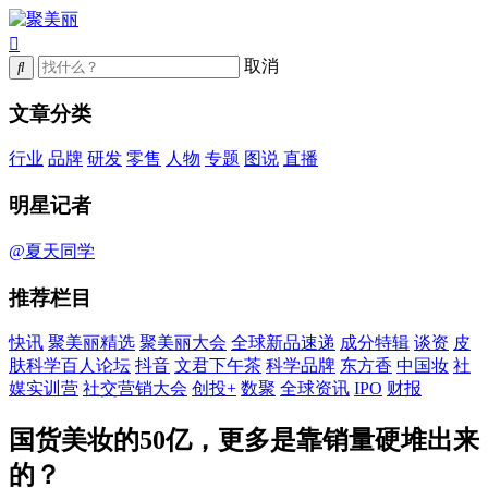
取消
文章分类
行业
品牌
研发
零售
人物
专题
图说
直播
明星记者
@夏天同学
推荐栏目
快讯
聚美丽精选
聚美丽大会
全球新品速递
成分特辑
谈资
皮
肤科学百人论坛
抖音
文君下午茶
科学品牌
东方香
中国妆
社
媒实训营
社交营销大会
创投+
数聚
全球资讯
IPO
财报
国货美妆的50亿，更多是靠销量硬堆出来
的？