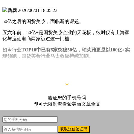
飘飘
2026/06/01 18:05:23
50亿之后的国货美妆，面临新的课题。
五六年前，50亿+是国货美妆企业的天花板，彼时仅有上海家
化与逸仙电商两家迈过这一门槛。
如今行业
TOP10中已有6家突破50亿，珀莱雅更是以100亿+实
现领跑，国货美妆行业马太效应持续加剧。
结合最新招股书与财报数据，聚美丽观察到，国货美妆十强的
准入门槛正不断抬升，
核心呈现两大特征：
验证您的手机号码
即可无限制查看聚美丽文章全文
获取短信验证码