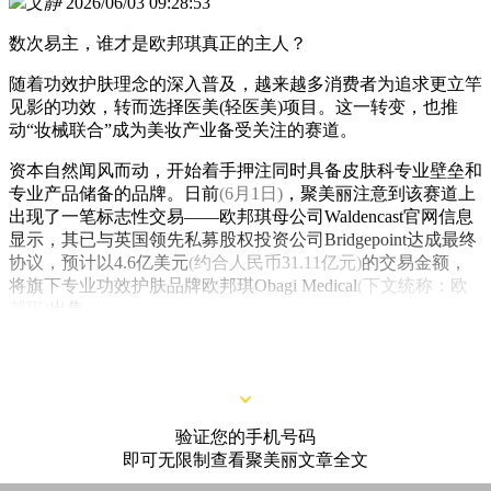
文静
2026/06/03 09:28:53
数次易主，谁才是欧邦琪真正的主人？
随着功效护肤理念的深入普及，越来越多消费者为追求更立竿
见影的功效，转而选择医美(轻医美)项目。这一转变，也推
动“妆械联合”成为美妆产业备受关注的赛道。
资本自然闻风而动，开始着手押注同时具备皮肤科专业壁垒和
专业产品储备的品牌。日前
(6月1日)
，聚美丽注意到该赛道上
出现了一笔标志性交易——欧邦琪母公司Waldencast官网信息
显示，其已与英国领先私募股权投资公司Bridgepoint达成最终
协议，预计以4.6亿美元
(约合人民币31.11亿元)
的交易金额，
将旗下专业功效护肤品牌欧邦琪Obagi Medical
(下文统称：欧
邦琪)
出售。
验证您的手机号码
即可无限制查看聚美丽文章全文