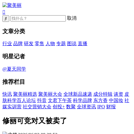
取消
文章分类
行业
品牌
研发
零售
人物
专题
图说
直播
明星记者
@夏天同学
推荐栏目
快讯
聚美丽精选
聚美丽大会
全球新品速递
成分特辑
谈资
皮
肤科学百人论坛
抖音
文君下午茶
科学品牌
东方香
中国妆
社
媒实训营
社交营销大会
创投+
数聚
全球资讯
IPO
财报
修丽可竞对又被卖了