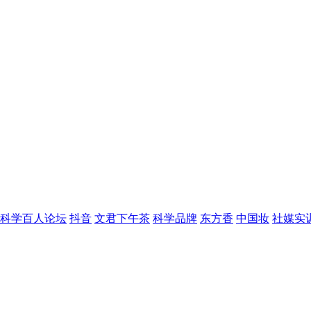
科学百人论坛
抖音
文君下午茶
科学品牌
东方香
中国妆
社媒实