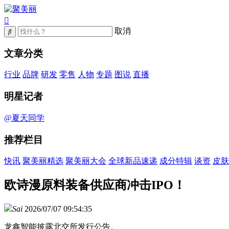
取消
文章分类
行业
品牌
研发
零售
人物
专题
图说
直播
明星记者
@夏天同学
推荐栏目
快讯
聚美丽精选
聚美丽大会
全球新品速递
成分特辑
谈资
皮肤
欧诗漫原料装备供应商冲击IPO！
Sai
2026/07/07 09:54:35
龙鑫智能披露北交所发行公告。