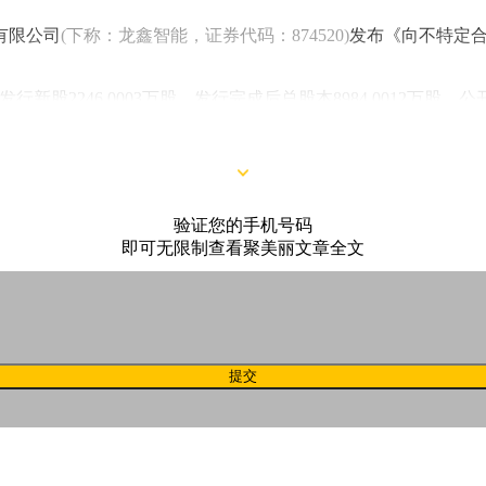
有限公司
(下称：龙鑫智能，证券代码：874520)
发布《向不特定
股2246.0003万股，发行完成后总股本8984.0012万股，公
验证您的手机号码
即可无限制查看聚美丽文章全文
提交