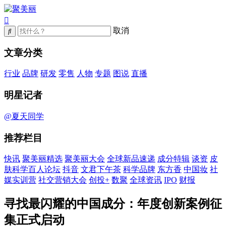
取消
文章分类
行业
品牌
研发
零售
人物
专题
图说
直播
明星记者
@夏天同学
推荐栏目
快讯
聚美丽精选
聚美丽大会
全球新品速递
成分特辑
谈资
皮
肤科学百人论坛
抖音
文君下午茶
科学品牌
东方香
中国妆
社
媒实训营
社交营销大会
创投+
数聚
全球资讯
IPO
财报
寻找最闪耀的中国成分：年度创新案例征
集正式启动