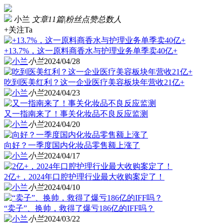
小兰
文章11篇
|
粉丝点赞总数人
+关注Ta
+13.7%，这一原料商香水与护理业务单季卖40亿+
小兰
2024/04/28
吃到医美红利？这一企业医疗美容板块年营收21亿+
小兰
2024/04/23
又一指南来了！事关化妆品不良反应监测
小兰
2024/04/20
向好？一季度国内化妆品零售额上涨了
小兰
2024/04/17
2亿+，2024年口腔护理行业最大收购案定了！
小兰
2024/04/10
“卖子”、换帅，救得了爆亏186亿的IFF吗？
小兰
2024/03/22