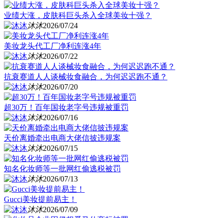
业绩大涨，皮肤科巨头杀入全球美妆十强？
沐沐
2026/07/24
美妆龙头代工厂净利连涨4年
沐沐
2026/07/22
抗衰赛道人人谈械妆食融合，为何迟迟跑不通？
沐沐
2026/07/20
超30万！百年国妆老字号违规被重罚
沐沐
2026/07/16
天价离婚牵出电商大佬信披违规案
沐沐
2026/07/15
知名化妆师等一批网红偷逃税被罚
沐沐
2026/07/13
Gucci美妆提前易主！
沐沐
2026/07/09