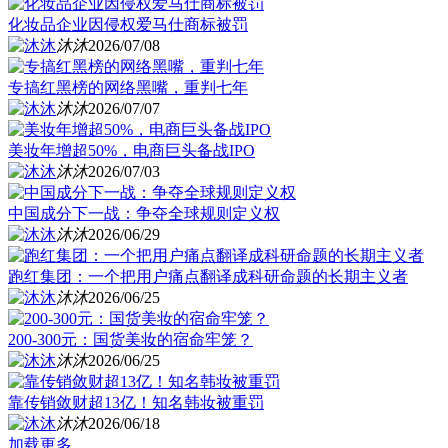
化妆品企业因侵权爱马仕商标被罚
沐沐
2026/07/08
专搞红黑榜的网络黑嘴，重判七年
沐沐
2026/07/07
美妆年增超50%，电商巨头备战IPO
沐沐
2026/07/03
中国成分下一战：争夺全球规则定义权
沐沐
2026/06/29
跑红集团：一个把用户痛点翻译成科研命题的长期主义者
沐沐
2026/06/25
200-300元：国货美妆的宿命牢笼？
沐沐
2026/06/25
靠传销敛财超13亿！知名韩妆被重罚
沐沐
2026/06/18
加载更多