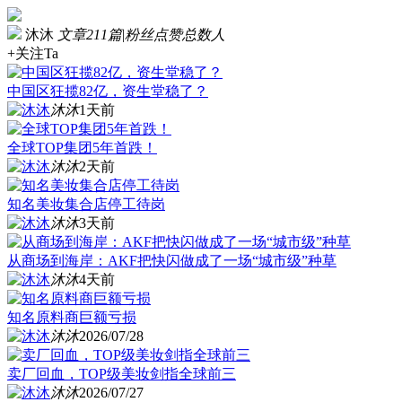
沐沐
文章211篇
|
粉丝点赞总数人
+关注Ta
中国区狂揽82亿，资生堂稳了？
沐沐
1天前
全球TOP集团5年首跌！
沐沐
2天前
知名美妆集合店停工待岗
沐沐
3天前
从商场到海岸：AKF把快闪做成了一场“城市级”种草
沐沐
4天前
知名原料商巨额亏损
沐沐
2026/07/28
卖厂回血，TOP级美妆剑指全球前三
沐沐
2026/07/27