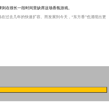
牌则在很长一段时间里缺席这场香氛游戏。
在过去几年的快速扩容。而发展到今天，“东方香”也涌现出更
更摩登的面貌。这就是芯序NOTESFORLATER(以下简