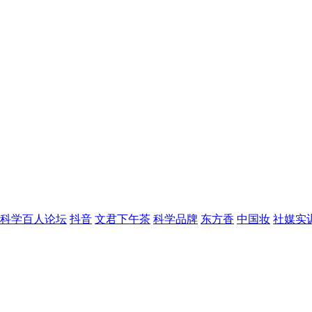
科学百人论坛
抖音
文君下午茶
科学品牌
东方香
中国妆
社媒实