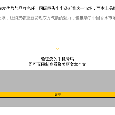
先发优势与品牌光环，国际巨头牢牢垄断着这一市场，而本土品
土壤，让消费者重新发现东方气韵的魅力，也推动了中国香水市场
意义上的“东方香”品牌：它不再局限于古典想象，而呈现出更现代、
验证您的手机号码
即可无限制查看聚美丽文章全文
提交