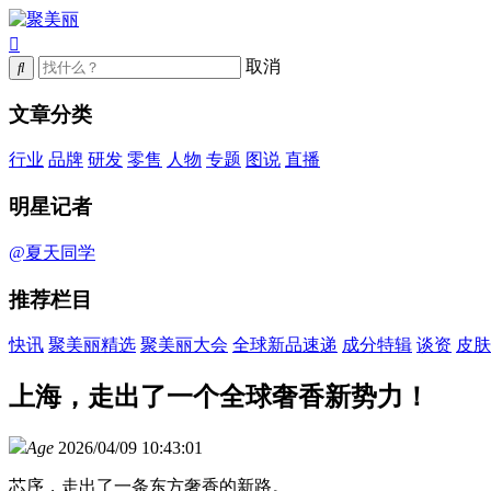
取消
文章分类
行业
品牌
研发
零售
人物
专题
图说
直播
明星记者
@夏天同学
推荐栏目
快讯
聚美丽精选
聚美丽大会
全球新品速递
成分特辑
谈资
皮肤
上海，走出了一个全球奢香新势力！
Age
2026/04/09 10:43:01
芯序，走出了一条东方奢香的新路。