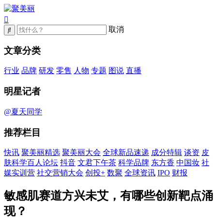
取消
文章分类
行业
品牌
研发
零售
人物
专题
图说
直播
明星记者
@夏天同学
推荐栏目
快讯
聚美丽精选
聚美丽大会
全球新品速递
成分特辑
谈资
皮
肤科学百人论坛
抖音
文君下午茶
科学品牌
东方香
中国妆
社
媒实训营
社交营销大会
创投+
数聚
全球资讯
IPO
财报
敏感肌赛道方兴未艾，有哪些创新靶点涌
现？