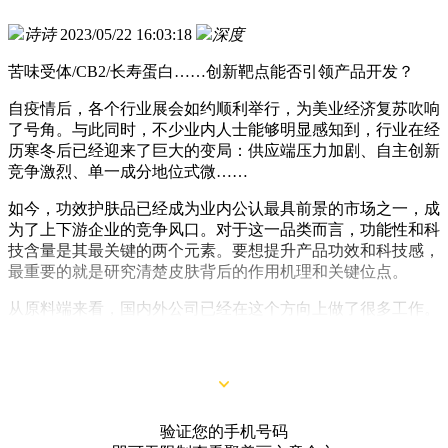
诗诗
2023/05/22 16:03:18
深度
苦味受体/CB2/长寿蛋白……创新靶点能否引领产品开发？
自疫情后，各个行业展会如约顺利举行，为美业经济复苏吹响
了号角。与此同时，不少业内人士能够明显感知到，行业在经
历寒冬后已经迎来了巨大的变局：供应端压力加剧、自主创新
竞争激烈、单一成分地位式微……
如今，功效护肤品已经成为业内公认最具前景的市场之一，成
为了上下游企业的竞争风口。对于这一品类而言，功能性和科
技含量是其最关键的两个元素。要想提升产品功效和科技感，
最重要的就是研究清楚皮肤背后的作用机理和关键位点。
从原料端来看，国内外公司已经在这个方向上做了很多工作。
在本文“第19期原料新品”中，我们将以舒缓类活性成分为主
题，简单介绍国内外5个最新研究成果。
验证您的手机号码