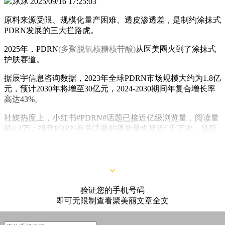
沐沐
2025/09/16 17:25:03
原料来源受限、规模化量产困难、透皮渗透差，是制约涂抹式
PDRN发展的三大拦路虎。
2025年，PDRN
(多聚脱氧核糖核苷酸)
从医美圈火到了涂抹式
护肤赛道。
据辰宇信息咨询数据，2023年全球PDRN市场规模大约为1.8亿
元，预计2030年将增至30亿元，2024-2030期间年复合增长率
高达43%。
社媒热度上，小红书#PDRN#话题已接近亿级浏览量，阅读量
破4.1万；抖音PDRN有关话题的播放量也接近5千万次，且巨
量算数显示，抖音今年上半年关键词“PDRN”的搜索热度同比
暴涨2213.11%。
验证您的手机号码
即可无限制查看聚美丽文章全文