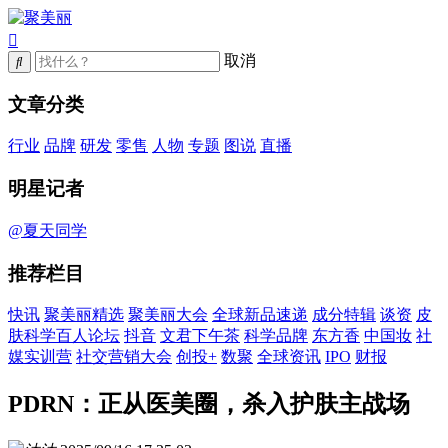
取消
文章分类
行业
品牌
研发
零售
人物
专题
图说
直播
明星记者
@夏天同学
推荐栏目
快讯
聚美丽精选
聚美丽大会
全球新品速递
成分特辑
谈资
皮
肤科学百人论坛
抖音
文君下午茶
科学品牌
东方香
中国妆
社
媒实训营
社交营销大会
创投+
数聚
全球资讯
IPO
财报
PDRN：正从医美圈，杀入护肤主战场