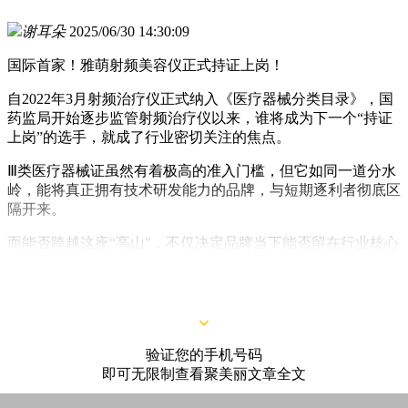
谢耳朵
2025/06/30 14:30:09
国际首家！雅萌射频美容仪正式持证上岗！
自2022年3月射频治疗仪正式纳入《医疗器械分类目录》，国
药监局开始逐步监管射频治疗仪以来，谁将成为下一个“持证
上岗”的选手，就成了行业密切关注的焦点。
Ⅲ类医疗器械证虽然有着极高的准入门槛，但它如同一道分水
岭，能将真正拥有技术研发能力的品牌，与短期逐利者彻底区
隔开来。
而能否跨越这座“高山”，不仅决定品牌当下能否留在行业核心
牌桌之上，更深远影响着未来五年甚至十年在千亿级抗衰市场
的战略席位。
验证您的手机号码
即可无限制查看聚美丽文章全文