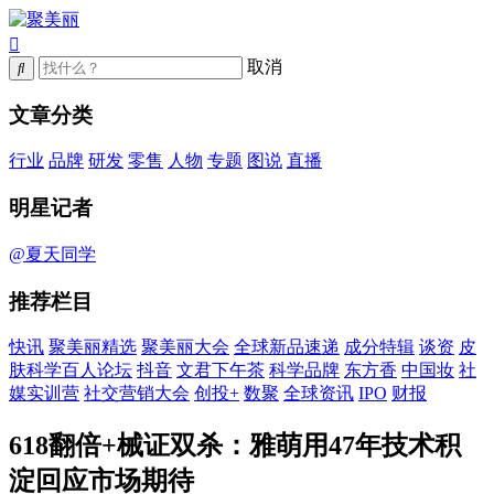
取消
文章分类
行业
品牌
研发
零售
人物
专题
图说
直播
明星记者
@夏天同学
推荐栏目
快讯
聚美丽精选
聚美丽大会
全球新品速递
成分特辑
谈资
皮
肤科学百人论坛
抖音
文君下午茶
科学品牌
东方香
中国妆
社
媒实训营
社交营销大会
创投+
数聚
全球资讯
IPO
财报
618翻倍+械证双杀：雅萌用47年技术积
淀回应市场期待